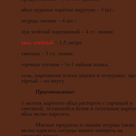
яйцо куриное варёное вкрутую – 3 шт.;
огурцы свежие – 4 шт.;
лук зелёный нарезанный – 4 ст. ложки;
квас хлебный
– 1,5 литра;
сметана – 3 ст. ложки;
горчица готовая – ½-1 чайная ложка;
соль, нарезанная зелень укропа и петрушки, хр
тёртый – по вкусу.
Приготовление:
1 желток варёного яйца растереть с горчицей и
сметаной, оставшийся белок и остальные варён
яйца мелко нарезать.
Мясные продукты и свежие огурцы также
мелко нарезать (огурцы можно натереть на
крупной тёрке).