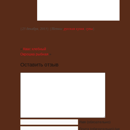
{
25 декабря, 2013
} {
Метки:
русская кухня
,
супы
}
«
Квас хлебный
Окрошка рыбная
»
Оставить отзыв
Имя
(обязательно)
Почта
(обязательно)
(не