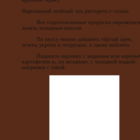
Нарезанный зелёный лук растереть с солью.
Все подготовленные продукты перемешать
залить холодным квасом.
По вкусу можно добавить тёртый хрен,
зелень укропа и петрушки, а также майонез.
Подавать окрошку с жареным или варёны
картофелем и, по желанию, с холодной водкой,
например с такой: