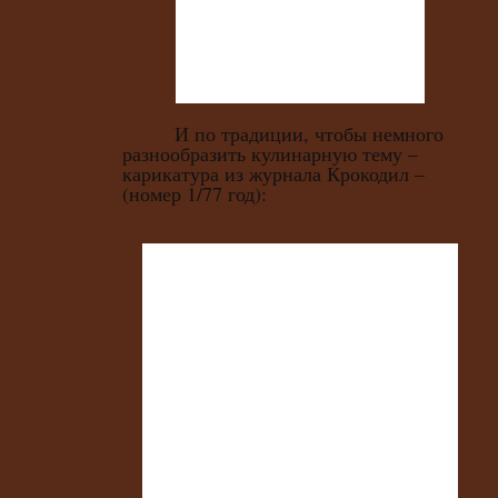
И по традиции, чтобы немного
разнообразить кулинарную тему –
карикатура из журнала Крокодил –
(номер 1/77 год):