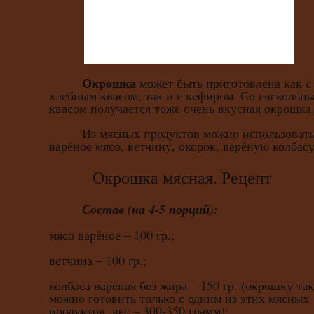
Окрошка
может быть приготовлена как с
хлебным квасом, так и с кефиром. Со свекольн
квасом получается тоже очень вкусная окрошка
Из мясных продуктов можно использоват
варёное мясо, ветчину, окорок, варёную колбасу
Окрошка мясная. Рецепт
Состав (на 4-5 порций):
мясо варёное – 100 гр.;
ветчина – 100 гр.;
колбаса варёная без жира – 150 гр. (окрошку та
можно готовить только с одним из этих мясных
продуктов, вес – 300-350 грамм);