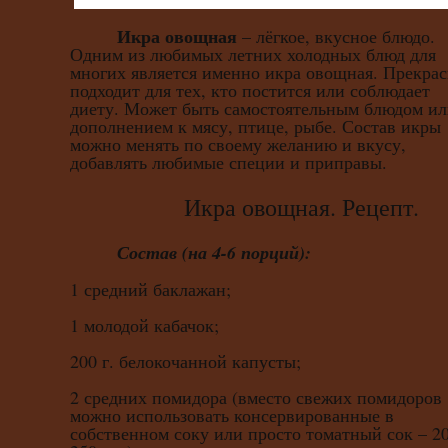
Икра овощная
– лёгкое, вкусное блюдо.
Одним из любимых летних холодных блюд для
многих является именно икра овощная. Прекра
подходит для тех, кто постится или соблюдает
диету. Может быть самостоятельным блюдом и
дополнением к мясу, птице, рыбе. Состав икры
можно менять по своему желанию и вкусу,
добавлять любимые специи и приправы.
Икра овощная. Рецепт.
Состав (на 4-6 порций):
1 средний баклажан;
1 молодой кабачок;
200 г. белокочанной капусты;
2 средних помидора (вместо свежих помидоров
можно использовать консервированные в
собственном соку или просто томатный сок – 2