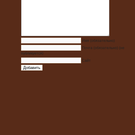
Имя
(обязательно)
Почта
(обязательно)
(не
публикуется)
Сайт