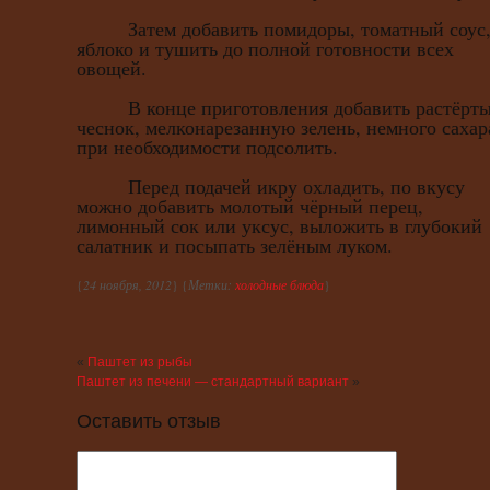
Затем добавить помидоры, томатный соус
яблоко и тушить до полной готовности всех
овощей.
В конце приготовления добавить растёрт
чеснок, мелконарезанную зелень, немного сахар
при необходимости подсолить.
Перед подачей икру охладить, по вкусу
можно добавить молотый чёрный перец,
лимонный сок или уксус, выложить в глубокий
салатник и посыпать зелёным луком.
{
24 ноября, 2012
} {
Метки:
холодные блюда
}
«
Паштет из рыбы
Паштет из печени — стандартный вариант
»
Оставить отзыв