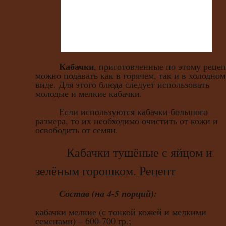
Кабачки
, приготовленные по этому реце
можно подавать как в горячем, так и в холодном
виде. Для этого блюда следует использовать
молодые и мелкие кабачки.
Если используются кабачки большого
размера, то их необходимо очистить от кожи и
освободить от семян.
Кабачки тушёные с яйцом и
зелёным горошком. Рецепт
Состав (на 4-5 порций):
кабачки мелкие (с тонкой кожей и мелкими
семенами) – 600-700 гр.;