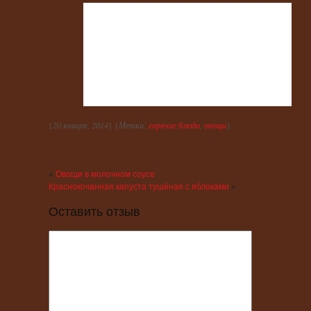
{
20 января, 2014
} {
Метки:
горячие блюда
,
овощи
}
«
Овощи в молочном соусе
Краснокочанная капуста тушёная с яблоками
»
Оставить отзыв