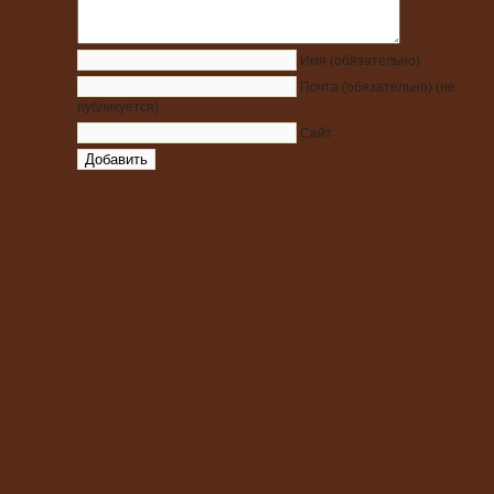
Имя
(обязательно)
Почта
(обязательно)
(не
публикуется)
Сайт