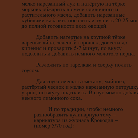
мелко нарезанный лук и натёртую на тёрке
морковь обжарить в смеси сливочного и
растительного масла, добавить нарезанные
кубиками кабачки, посолить и тушить 20-25 ми
до полной готовности всех овощей.
Добавить натёртые на крупной тёрке
варёные яйца, зелёный горошек, довести до
кипения и проварить 5-7 минут, по вкусу
подсолить и добавить немного молотого перца.
Разложить по тарелкам и сверху полить
соусом.
Для соуса смешать сметану, майонез,
растёртый чеснок и мелко нарезанную петрушк
укроп, по вкусу подсолить. В соус можно добав
немного лимонного сока.
И по традиции, чтобы немного
разнообразить кулинарную тему –
карикатура из журнала Крокодил –
(номер 5/70 год):