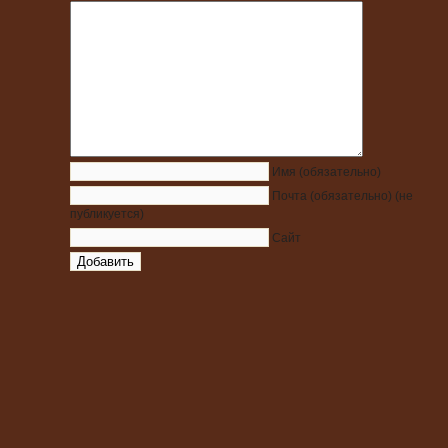
Имя
(обязательно)
Почта
(обязательно)
(не
публикуется)
Сайт