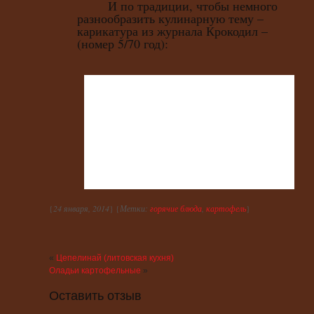
И по традиции, чтобы немного
разнообразить кулинарную тему –
карикатура из журнала Крокодил –
(номер 5/70 год):
{
24 января, 2014
} {
Метки:
горячие блюда
,
картофель
}
«
Цепелинай (литовская кухня)
Оладьи картофельные
»
Оставить отзыв