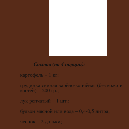
Состав (на 4 порции):
картофель – 1 кг:
грудинка свиная варёно-копчёная (без кожи и
костей) – 200 гр.;
лук репчатый – 1 шт.;
бульон мясной или вода – 0,4-0,5 литра;
чеснок – 2 дольки;