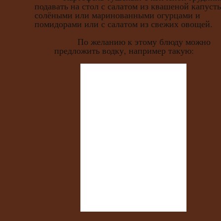
подавать на стол с салатом из квашеной капусты
солёными или маринованными огурцами и
помидорами или с салатом из свежих овощей.
По желанию к этому блюду можно
предложить водку, например такую: