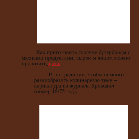
Как приготовить горячие бутерброды с
мясными продуктами, сыром и яйцом можно
прочитать
здесь
.
И по традиции, чтобы немного
разнообразить кулинарную тему –
карикатура из журнала Крокодил –
(номер 18/75 год):