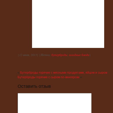
{
12 июля, 2013
} {
Метки:
бутерброды
,
холодные блюда
}
«
Бутерброды горячие с мясными продуктами, яйцом и сыром
Бутерброды горячие с сыром по-венгерски
»
Оставить отзыв