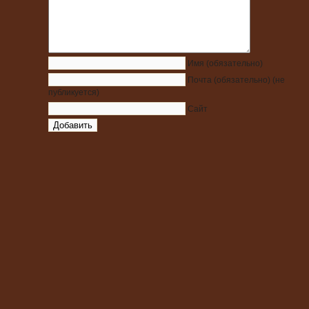
Имя
(обязательно)
Почта
(обязательно)
(не
публикуется)
Сайт