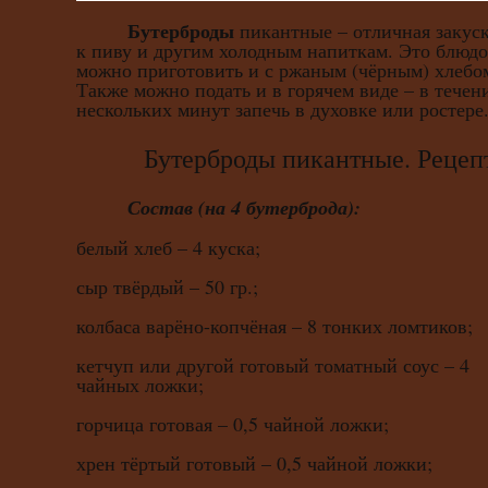
Бутерброды
пикантные – отличная закус
к пиву и другим холодным напиткам. Это блюдо
можно приготовить и с ржаным (чёрным) хлебо
Также можно подать и в горячем виде – в течен
нескольких минут запечь в духовке или ростере
Бутерброды пикантные. Рецеп
Состав (на 4 бутерброда):
белый хлеб – 4 куска;
сыр твёрдый – 50 гр.;
колбаса варёно-копчёная – 8 тонких ломтиков;
кетчуп или другой готовый томатный соус – 4
чайных ложки;
горчица готовая – 0,5 чайной ложки;
хрен тёртый готовый – 0,5 чайной ложки;