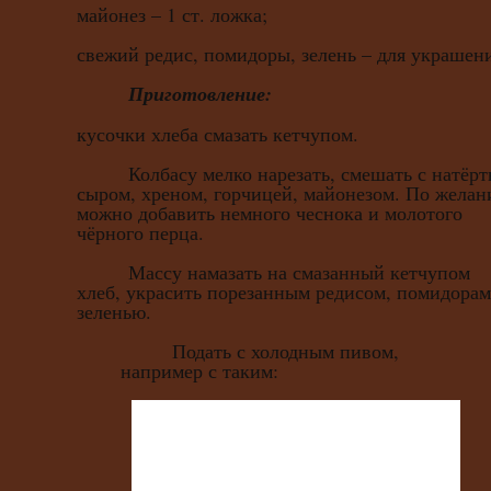
майонез – 1 ст. ложка;
свежий редис, помидоры, зелень – для украшен
Приготовление:
кусочки хлеба смазать кетчупом.
Колбасу мелко нарезать, смешать с натёр
сыром, хреном, горчицей, майонезом. По жела
можно добавить немного чеснока и молотого
чёрного перца.
Массу намазать на смазанный кетчупом
хлеб, украсить порезанным редисом, помидорам
зеленью.
Подать с холодным пивом,
например с таким: